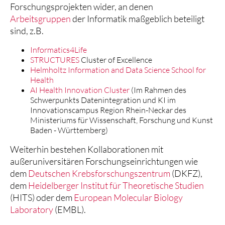
Forschungsprojekten wider, an denen
Arbeitsgruppen
der Informatik maßgeblich beteiligt
sind, z.B.
Informatics4Life
STRUCTURES
Cluster of Excellence
Helmholtz Information and Data Science School for
Health
AI Health Innovation Cluster
(Im Rahmen des
Schwerpunkts Datenintegration und KI im
Innovationscampus Region Rhein-Neckar des
Ministeriums für Wissenschaft, Forschung und Kunst
Baden - Württemberg)
Weiterhin bestehen Kollaborationen mit
außeruniversitären Forschungseinrichtungen wie
dem
Deutschen Krebsforschungszentrum
(DKFZ),
dem
Heidelberger Institut für Theoretische Studien
(HITS) oder dem
European Molecular Biology
Laboratory
(EMBL).