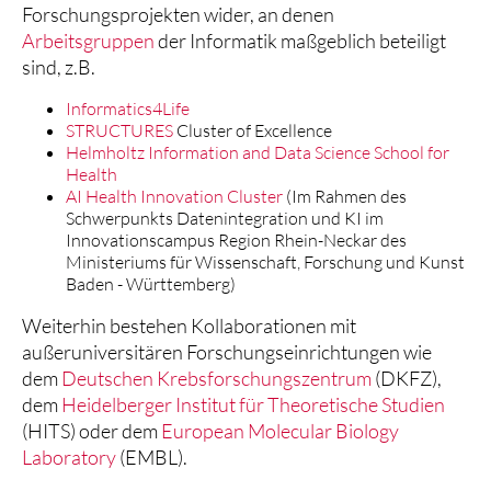
Forschungsprojekten wider, an denen
Arbeitsgruppen
der Informatik maßgeblich beteiligt
sind, z.B.
Informatics4Life
STRUCTURES
Cluster of Excellence
Helmholtz Information and Data Science School for
Health
AI Health Innovation Cluster
(Im Rahmen des
Schwerpunkts Datenintegration und KI im
Innovationscampus Region Rhein-Neckar des
Ministeriums für Wissenschaft, Forschung und Kunst
Baden - Württemberg)
Weiterhin bestehen Kollaborationen mit
außeruniversitären Forschungseinrichtungen wie
dem
Deutschen Krebsforschungszentrum
(DKFZ),
dem
Heidelberger Institut für Theoretische Studien
(HITS) oder dem
European Molecular Biology
Laboratory
(EMBL).