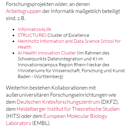
Forschungsprojekten wider, an denen
Arbeitsgruppen
der Informatik maßgeblich beteiligt
sind, z.B.
Informatics4Life
STRUCTURES
Cluster of Excellence
Helmholtz Information and Data Science School for
Health
AI Health Innovation Cluster
(Im Rahmen des
Schwerpunkts Datenintegration und KI im
Innovationscampus Region Rhein-Neckar des
Ministeriums für Wissenschaft, Forschung und Kunst
Baden - Württemberg)
Weiterhin bestehen Kollaborationen mit
außeruniversitären Forschungseinrichtungen wie
dem
Deutschen Krebsforschungszentrum
(DKFZ),
dem
Heidelberger Institut für Theoretische Studien
(HITS) oder dem
European Molecular Biology
Laboratory
(EMBL).