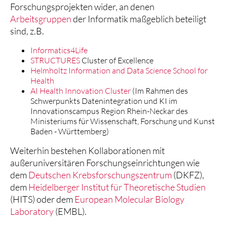
Forschungsprojekten wider, an denen
Arbeitsgruppen
der Informatik maßgeblich beteiligt
sind, z.B.
Informatics4Life
STRUCTURES
Cluster of Excellence
Helmholtz Information and Data Science School for
Health
AI Health Innovation Cluster
(Im Rahmen des
Schwerpunkts Datenintegration und KI im
Innovationscampus Region Rhein-Neckar des
Ministeriums für Wissenschaft, Forschung und Kunst
Baden - Württemberg)
Weiterhin bestehen Kollaborationen mit
außeruniversitären Forschungseinrichtungen wie
dem
Deutschen Krebsforschungszentrum
(DKFZ),
dem
Heidelberger Institut für Theoretische Studien
(HITS) oder dem
European Molecular Biology
Laboratory
(EMBL).